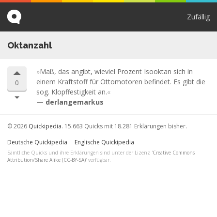
Zufällig
Oktanzahl
Maß, das angibt, wieviel Prozent Isooktan sich in
einem Kraftstoff für Ottomotoren befindet. Es gibt die
0
sog. Klopffestigkeit an.
derlangemarkus
© 2026
Quickipedia
. 15.663 Quicks mit 18.281 Erklärungen bisher.
Deutsche Quickipedia
Englische Quickipedia
Sämtliche Quicks und ihre Erklärungen sind unter der Lizenz '
Creative Commons
Attribution/Share Alike (CC-BY-SA)
' verfügbar.