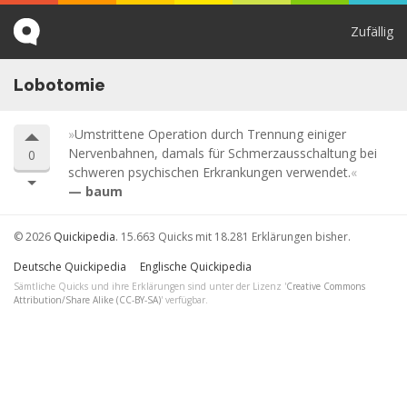
Zufällig
Lobotomie
Umstrittene Operation durch Trennung einiger
Nervenbahnen, damals für Schmerzausschaltung bei
0
schweren psychischen Erkrankungen verwendet.
baum
© 2026
Quickipedia
. 15.663 Quicks mit 18.281 Erklärungen bisher.
Deutsche Quickipedia
Englische Quickipedia
Sämtliche Quicks und ihre Erklärungen sind unter der Lizenz '
Creative Commons
Attribution/Share Alike (CC-BY-SA)
' verfügbar.