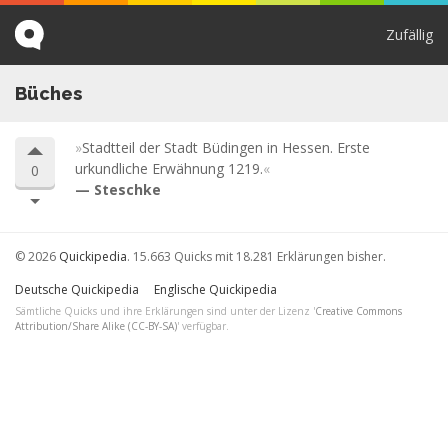
Zufällig
Büches
Stadtteil der Stadt Büdingen in Hessen. Erste
urkundliche Erwähnung 1219.
0
Steschke
© 2026
Quickipedia
. 15.663 Quicks mit 18.281 Erklärungen bisher.
Deutsche Quickipedia
Englische Quickipedia
Sämtliche Quicks und ihre Erklärungen sind unter der Lizenz '
Creative Commons
Attribution/Share Alike (CC-BY-SA)
' verfügbar.